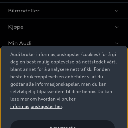
Bilmodeller
Kjøpe
Finn din Audi
Sammenlign bilmodeller
Min Audi
Kjøpshjelp
Elbiler
Audi bruker informasjonskapsler (cookies) for å gi
Biler på lager
Digitale tjenester
deg en best mulig opplevelse på nettstedet vårt,
Behold nybilfølelsen
SUV
Finn forhandler
blant annet for å analysere nettrafikk. For den
Garantert Audi Service
Stasjonsvogn
Audi Norge
beste brukeropplevelsen anbefaler vi at du
Audi digitale tjenester
Bestill prøvekjøring
godtar alle informasjonskapsler, men du kan
Audi Originalt tilbehør
Sportback
Audi connect
Kontakt forhandler
selvfølgelig tilpasse dem til dine behov. Du kan
Kundeservice
Verkstedtjenester
S/RS
lese mer om hvordan vi bruker
Functions on demand
Prislister
Audi Driving Experience
informasjonskapsler her
.
Konseptbiler og prototyper
Audi Charging
Leasing
Nyhetsbrev
© 2026 AUDI NORGE. All Rights Reserved.
Kom i gang med myAudi
Bilgarantier