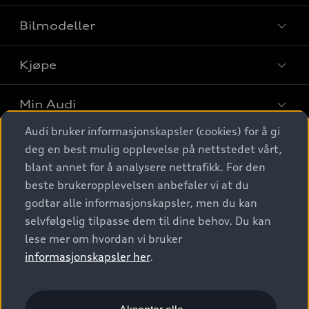
Bilmodeller
Kjøpe
Finn din Audi
Sammenlign bilmodeller
Min Audi
Kjøpshjelp
Elbiler
Audi bruker informasjonskapsler (cookies) for å gi
Biler på lager
Digitale tjenester
deg en best mulig opplevelse på nettstedet vårt,
Behold nybilfølelsen
SUV
Finn forhandler
blant annet for å analysere nettrafikk. For den
Garantert Audi Service
Stasjonsvogn
Audi Norge
beste brukeropplevelsen anbefaler vi at du
Audi digitale tjenester
Bestill prøvekjøring
godtar alle informasjonskapsler, men du kan
Audi Originalt tilbehør
Sportback
Audi connect
Kontakt forhandler
selvfølgelig tilpasse dem til dine behov. Du kan
Kundeservice
Verkstedtjenester
S/RS
lese mer om hvordan vi bruker
Functions on demand
Prislister
Audi Driving Experience
informasjonskapsler her
.
Konseptbiler og prototyper
Audi Charging
Leasing
Nyhetsbrev
© 2026 AUDI NORGE. All Rights Reserved.
Kom i gang med myAudi
Bilgarantier