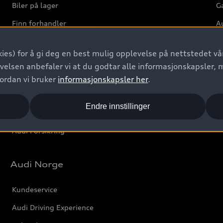
Biler på lager
Ga
Finn forhandler
Au
Bestill prøvekjøring
Ve
ies) for å gi deg en best mulig opplevelse på nettstedet vår
Kontakt forhandler
velsen anbefaler vi at du godtar alle informasjonskapsler, 
Prislister
vordan vi bruker
informasjonskapsler her
.
Leasing
Endre innstillinger
Bilgarantier
Audi Forsikring
Audi Norge
Kundeservice
Audi Driving Experience