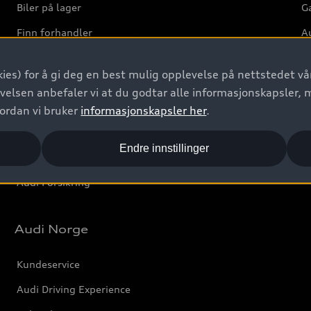
Biler på lager
Ga
Finn forhandler
Au
Bestill prøvekjøring
Ve
ies) for å gi deg en best mulig opplevelse på nettstedet vår
Kontakt forhandler
velsen anbefaler vi at du godtar alle informasjonskapsler, 
Prislister
vordan vi bruker
informasjonskapsler her
.
Leasing
Endre innstillinger
Bilgarantier
Audi Forsikring
Audi Norge
Kundeservice
Audi Driving Experience