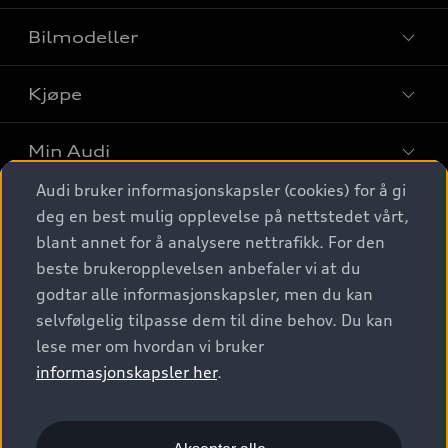
Bilmodeller
Kjøpe
Finn din Audi
Sammenlign bilmodeller
Min Audi
Kjøpshjelp
Elbiler
Audi bruker informasjonskapsler (cookies) for å gi
Biler på lager
Digitale tjenester
deg en best mulig opplevelse på nettstedet vårt,
Behold nybilfølelsen
SUV
Finn forhandler
blant annet for å analysere nettrafikk. For den
Garantert Audi Service
Stasjonsvogn
Audi Norge
beste brukeropplevelsen anbefaler vi at du
Audi digitale tjenester
Bestill prøvekjøring
godtar alle informasjonskapsler, men du kan
Audi Originalt tilbehør
Sportback
Audi connect
Kontakt forhandler
selvfølgelig tilpasse dem til dine behov. Du kan
Kundeservice
Verkstedtjenester
S/RS
lese mer om hvordan vi bruker
Functions on demand
Prislister
Audi Driving Experience
informasjonskapsler her
.
Konseptbiler og prototyper
Audi Charging
Leasing
Nyhetsbrev
© 2026 AUDI NORGE. All Rights Reserved.
Kom i gang med myAudi
Bilgarantier