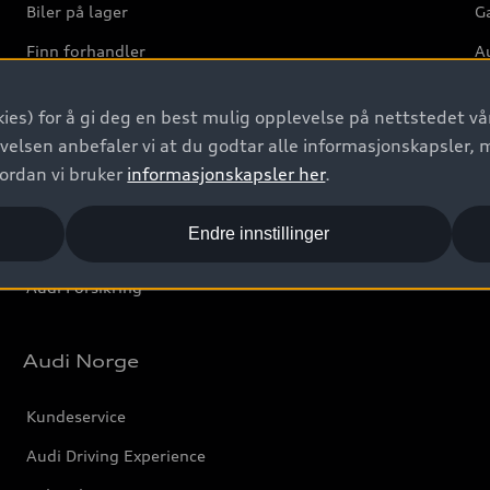
Biler på lager
Ga
Finn forhandler
Au
Bestill prøvekjøring
Ve
ies) for å gi deg en best mulig opplevelse på nettstedet vår
Kontakt forhandler
velsen anbefaler vi at du godtar alle informasjonskapsler, 
Prislister
vordan vi bruker
informasjonskapsler her
.
Leasing
Endre innstillinger
Bilgarantier
Audi Forsikring
Audi Norge
Kundeservice
Audi Driving Experience