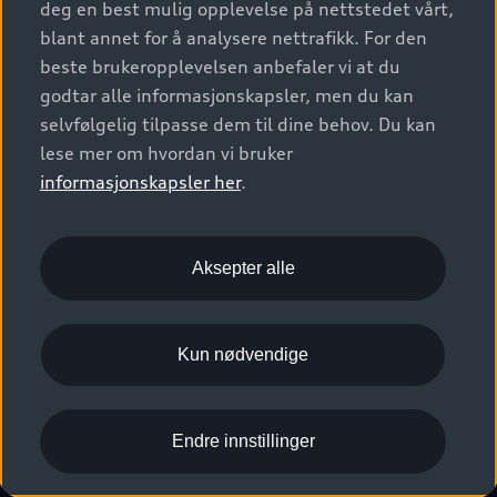
deg en best mulig opplevelse på nettstedet vårt,
Kundeservice
Verkstedtjenester
S/RS
Functions on demand
blant annet for å analysere nettrafikk. For den
Prislister
Audi Driving Experience
beste brukeropplevelsen anbefaler vi at du
Konseptbiler og prototyper
Audi Charging
Leasing
godtar alle informasjonskapsler, men du kan
Nyhetsbrev
© 2026 AUDI NORGE. All Rights Reserved.
selvfølgelig tilpasse dem til dine behov. Du kan
Kom i gang med myAudi
Bilgarantier
Presse
lese mer om hvordan vi bruker
Imprint
Ansvarserklæring
Personvern
Logg Inn Bilhold
Audi Forsikring
informasjonskapsler her
.
Karriere
Informasjonskapsler (cookies)
Informasjon til redningsselskaper (eng)
Bli sertifisert merkeverksted
Juridisk informasjon AUDI AG
Aksepter alle
Autoretur
Åpenhetsloven
Kun nødvendige
Endre innstillinger