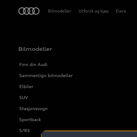
Home
Bilmodeller
Utforsk og kjøp
Eiere
Bilmodeller
Finn din Audi
Sammenlign bilmodeller
Elbiler
SUV
Stasjonsvogn
Sportback
S/RS