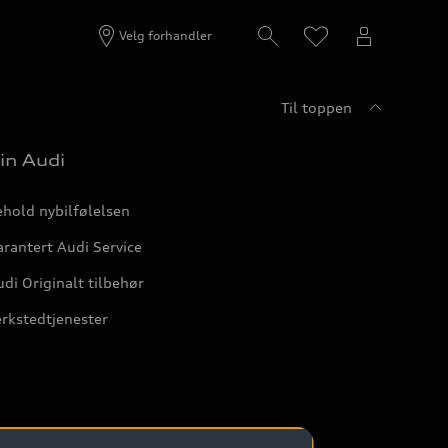
Velg forhandler
Til toppen
in Audi
hold nybilfølelsen
rantert Audi Service
di Originalt tilbehør
rkstedtjenester