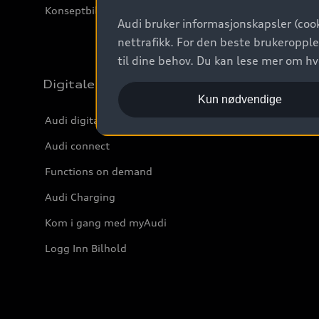
Konseptbiler og prototyper
Audi bruker informasjonskapsler (cook
nettrafikk. For den beste brukeropple
til dine behov. Du kan lese mer om h
Digitale tjenester
Kun nødvendige
Audi digitale tjenester
Audi connect
Functions on demand
Audi Charging
Kom i gang med myAudi
Logg Inn Bilhold