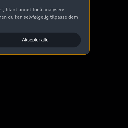
t, blant annet for å analysere
men du kan selvfølgelig tilpasse dem
Aksepter alle