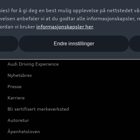
Bilgarantier
ies) for å gi deg en best mulig opplevelse på nettstedet vår
Audi Forsikring
velsen anbefaler vi at du godtar alle informasjonskapsler, 
vordan vi bruker
informasjonskapsler her
.
Audi Norge
Endre innstillinger
Kundeservice
Audi Driving Experience
Nyhetsbrev
Presse
Karriere
Bli sertifisert merkeverksted
Autoretur
Åpenhetsloven