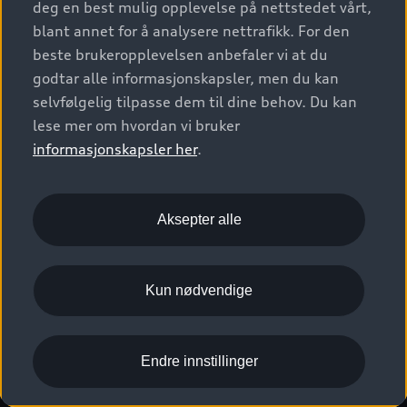
deg en best mulig opplevelse på nettstedet vårt,
Kundeservice
Verkstedtjenester
S/RS
Functions on demand
blant annet for å analysere nettrafikk. For den
Prislister
Audi Driving Experience
beste brukeropplevelsen anbefaler vi at du
Konseptbiler og prototyper
Audi Charging
Leasing
godtar alle informasjonskapsler, men du kan
Nyhetsbrev
© 2026 AUDI NORGE. All Rights Reserved.
selvfølgelig tilpasse dem til dine behov. Du kan
Kom i gang med myAudi
Bilgarantier
Presse
lese mer om hvordan vi bruker
Imprint
Ansvarserklæring
Personvern
Logg Inn Bilhold
Audi Forsikring
informasjonskapsler her
.
Karriere
Informasjonskapsler (cookies)
Informasjon til redningsselskaper (eng)
Bli sertifisert merkeverksted
Juridisk informasjon AUDI AG
Aksepter alle
Autoretur
Åpenhetsloven
Kun nødvendige
Endre innstillinger