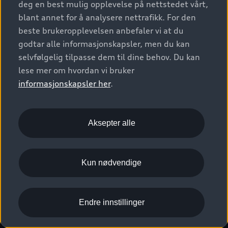
deg en best mulig opplevelse på nettstedet vårt,
Kundeservice
Verkstedtjenester
S/RS
Functions on demand
blant annet for å analysere nettrafikk. For den
Prislister
Audi Driving Experience
beste brukeropplevelsen anbefaler vi at du
Konseptbiler og prototyper
Audi Charging
Leasing
godtar alle informasjonskapsler, men du kan
Nyhetsbrev
© 2026 AUDI NORGE. All Rights Reserved.
selvfølgelig tilpasse dem til dine behov. Du kan
Kom i gang med myAudi
Bilgarantier
Presse
lese mer om hvordan vi bruker
Imprint
Ansvarserklæring
Personvern
Logg Inn Bilhold
Audi Forsikring
informasjonskapsler her
.
Karriere
Informasjonskapsler (cookies)
Informasjon til redningsselskaper (eng)
Bli sertifisert merkeverksted
Juridisk informasjon AUDI AG
Aksepter alle
Autoretur
Åpenhetsloven
Kun nødvendige
Endre innstillinger