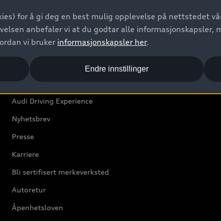
Bilgarantier
ies) for å gi deg en best mulig opplevelse på nettstedet vår
Audi Forsikring
velsen anbefaler vi at du godtar alle informasjonskapsler, 
vordan vi bruker
informasjonskapsler her
.
Audi Norge
Endre innstillinger
Kundeservice
Audi Driving Experience
Nyhetsbrev
Presse
Karriere
Bli sertifisert merkeverksted
Autoretur
Åpenhetsloven