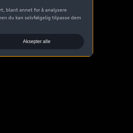
t, blant annet for å analysere
men du kan selvfølgelig tilpasse dem
Aksepter alle