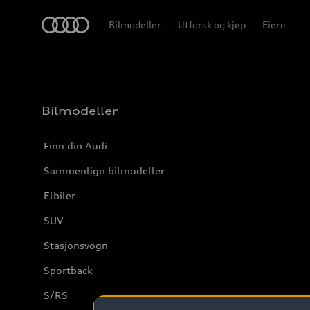
Home
Bilmodeller
Utforsk og kjøp
Eiere
Bilmodeller
Finn din Audi
Sammenlign bilmodeller
Elbiler
SUV
Stasjonsvogn
Sportback
S/RS