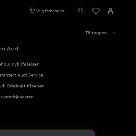
Velg forhandler
Til toppen
in Audi
hold nybilfølelsen
rantert Audi Service
di Originalt tilbehør
rkstedtjenester