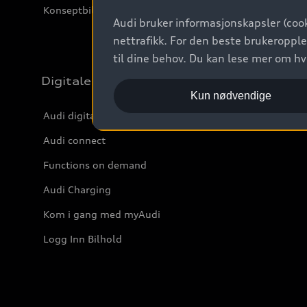
Konseptbiler og prototyper
Audi bruker informasjonskapsler (cook
nettrafikk. For den beste brukeropple
til dine behov. Du kan lese mer om h
Digitale tjenester
Kun nødvendige
Audi digitale tjenester
Audi connect
Functions on demand
Audi Charging
Kom i gang med myAudi
Logg Inn Bilhold