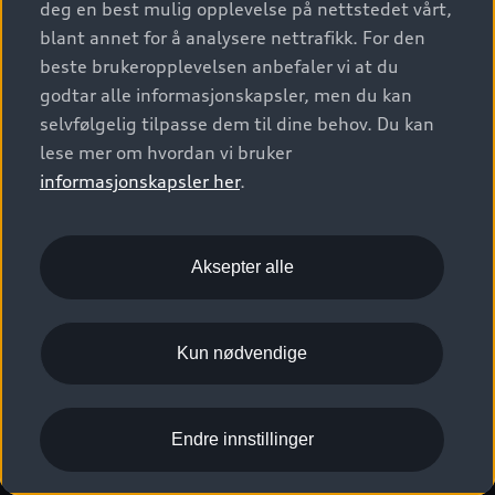
deg en best mulig opplevelse på nettstedet vårt,
Kundeservice
Verkstedtjenester
S/RS
Functions on demand
blant annet for å analysere nettrafikk. For den
Prislister
Audi Driving Experience
beste brukeropplevelsen anbefaler vi at du
Konseptbiler og prototyper
Audi Charging
Leasing
godtar alle informasjonskapsler, men du kan
Nyhetsbrev
© 2026 AUDI NORGE. All Rights Reserved.
selvfølgelig tilpasse dem til dine behov. Du kan
Kom i gang med myAudi
Bilgarantier
Presse
lese mer om hvordan vi bruker
Imprint
Ansvarserklæring
Personvern
Logg Inn Bilhold
Audi Forsikring
informasjonskapsler her
.
Karriere
Informasjonskapsler (cookies)
Informasjon til redningsselskaper (eng)
Bli sertifisert merkeverksted
Juridisk informasjon AUDI AG
Aksepter alle
Autoretur
Åpenhetsloven
Kun nødvendige
Endre innstillinger