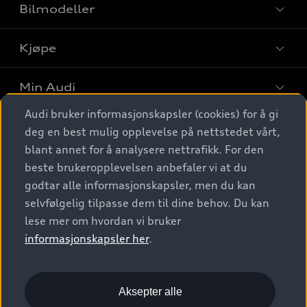
Bilmodeller
Kjøpe
Finn din Audi
Sammenlign bilmodeller
Min Audi
Kjøpshjelp
Elbiler
Audi bruker informasjonskapsler (cookies) for å gi
Biler på lager
Digitale tjenester
deg en best mulig opplevelse på nettstedet vårt,
Behold nybilfølelsen
SUV
Finn forhandler
blant annet for å analysere nettrafikk. For den
Garantert Audi Service
Stasjonsvogn
Audi Norge
beste brukeropplevelsen anbefaler vi at du
Audi digitale tjenester
Bestill prøvekjøring
godtar alle informasjonskapsler, men du kan
Audi Originalt tilbehør
Sportback
Audi connect
Kontakt forhandler
selvfølgelig tilpasse dem til dine behov. Du kan
Kundeservice
Verkstedtjenester
S/RS
lese mer om hvordan vi bruker
Functions on demand
Prislister
Audi Driving Experience
informasjonskapsler her
.
Konseptbiler og prototyper
Audi Charging
Leasing
Nyhetsbrev
© 2026 AUDI NORGE. All Rights Reserved.
Kom i gang med myAudi
Bilgarantier
Presse
Aksepter alle
Imprint
Ansvarserklæring
Personvern