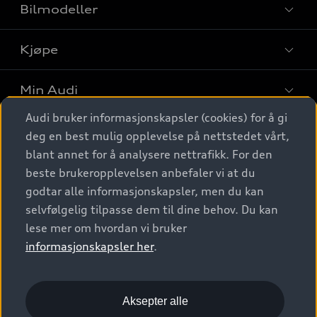
Bilmodeller
Kjøpe
Finn din Audi
Sammenlign bilmodeller
Min Audi
Kjøpshjelp
Elbiler
Audi bruker informasjonskapsler (cookies) for å gi
Biler på lager
Digitale tjenester
deg en best mulig opplevelse på nettstedet vårt,
Behold nybilfølelsen
SUV
Finn forhandler
blant annet for å analysere nettrafikk. For den
Garantert Audi Service
Stasjonsvogn
Audi Norge
beste brukeropplevelsen anbefaler vi at du
Audi digitale tjenester
Bestill prøvekjøring
godtar alle informasjonskapsler, men du kan
Audi Originalt tilbehør
Sportback
Audi connect
Kontakt forhandler
selvfølgelig tilpasse dem til dine behov. Du kan
Kundeservice
Verkstedtjenester
S/RS
lese mer om hvordan vi bruker
Functions on demand
Prislister
Audi Driving Experience
informasjonskapsler her
.
Konseptbiler og prototyper
Audi Charging
Leasing
Nyhetsbrev
© 2026 AUDI NORGE. All Rights Reserved.
Kom i gang med myAudi
Bilgarantier
Presse
Aksepter alle
Imprint
Ansvarserklæring
Personvern