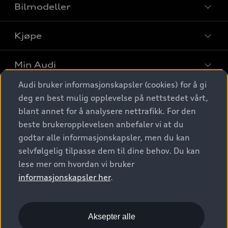
Bilmodeller
Kjøpe
Finn din Audi
Sammenlign bilmodeller
Min Audi
Kjøpshjelp
Elbiler
Audi bruker informasjonskapsler (cookies) for å gi
Biler på lager
Digitale tjenester
deg en best mulig opplevelse på nettstedet vårt,
Behold nybilfølelsen
SUV
Finn forhandler
blant annet for å analysere nettrafikk. For den
Garantert Audi Service
Stasjonsvogn
Audi Norge
beste brukeropplevelsen anbefaler vi at du
Audi digitale tjenester
Bestill prøvekjøring
godtar alle informasjonskapsler, men du kan
Audi Originalt tilbehør
Sportback
Audi connect
Kontakt forhandler
selvfølgelig tilpasse dem til dine behov. Du kan
Kundeservice
Verkstedtjenester
S/RS
lese mer om hvordan vi bruker
Functions on demand
Prislister
Audi Driving Experience
informasjonskapsler her
.
Konseptbiler og prototyper
Audi Charging
Leasing
Nyhetsbrev
© 2026 AUDI NORGE. All Rights Reserved.
Kom i gang med myAudi
Bilgarantier
Presse
Aksepter alle
Imprint
Ansvarserklæring
Personvern