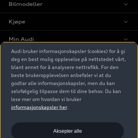
Bilmodeller
Kjøpe
Finn din Audi
Sammenlign bilmodeller
Min Audi
Kjøpshjelp
Elbiler
Audi bruker informasjonskapsler (cookies) for å gi
Biler på lager
Digitale tjenester
deg en best mulig opplevelse på nettstedet vårt,
Behold nybilfølelsen
SUV
Finn forhandler
blant annet for å analysere nettrafikk. For den
Garantert Audi Service
Stasjonsvogn
Audi Norge
beste brukeropplevelsen anbefaler vi at du
Audi digitale tjenester
Bestill prøvekjøring
godtar alle informasjonskapsler, men du kan
Audi Originalt tilbehør
Sportback
Audi connect
Kontakt forhandler
selvfølgelig tilpasse dem til dine behov. Du kan
Kundeservice
Verkstedtjenester
S/RS
lese mer om hvordan vi bruker
Functions on demand
Prislister
Audi Driving Experience
informasjonskapsler her
.
Konseptbiler og prototyper
Audi Charging
Leasing
Nyhetsbrev
© 2026 AUDI NORGE. All Rights Reserved.
Kom i gang med myAudi
Bilgarantier
Presse
Aksepter alle
Imprint
Ansvarserklæring
Personvern