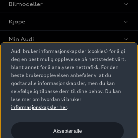
Bilmodeller
Kjøpe
Finn din Audi
Sammenlign bilmodeller
Min Audi
Kjøpshjelp
Elbiler
Audi bruker informasjonskapsler (cookies) for å gi
Biler på lager
Digitale tjenester
deg en best mulig opplevelse på nettstedet vårt,
Behold nybilfølelsen
SUV
Finn forhandler
blant annet for å analysere nettrafikk. For den
Garantert Audi Service
Stasjonsvogn
Audi Norge
beste brukeropplevelsen anbefaler vi at du
Audi digitale tjenester
Bestill prøvekjøring
godtar alle informasjonskapsler, men du kan
Audi Originalt tilbehør
Sportback
Audi connect
Kontakt forhandler
selvfølgelig tilpasse dem til dine behov. Du kan
Kundeservice
Verkstedtjenester
S/RS
lese mer om hvordan vi bruker
Functions on demand
Prislister
Audi Driving Experience
informasjonskapsler her
.
Konseptbiler og prototyper
Audi Charging
Leasing
Nyhetsbrev
© 2026 AUDI NORGE. All Rights Reserved.
Kom i gang med myAudi
Bilgarantier
Presse
Aksepter alle
Imprint
Ansvarserklæring
Personvern