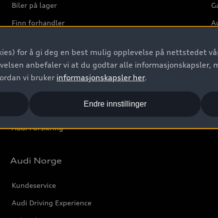
Biler på lager
Ga
Finn forhandler
Au
Bestill prøvekjøring
Ve
ies) for å gi deg en best mulig opplevelse på nettstedet vår
Kontakt forhandler
velsen anbefaler vi at du godtar alle informasjonskapsler, 
Prislister
vordan vi bruker
informasjonskapsler her
.
Leasing
Endre innstillinger
Bilgarantier
Audi Forsikring
Audi Norge
Kundeservice
Audi Driving Experience