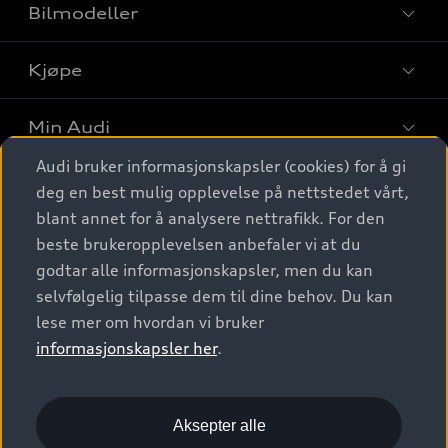
Bilmodeller
Kjøpe
Finn din Audi
Sammenlign bilmodeller
Min Audi
Kjøpshjelp
Elbiler
Audi bruker informasjonskapsler (cookies) for å gi
Biler på lager
Digitale tjenester
deg en best mulig opplevelse på nettstedet vårt,
Behold nybilfølelsen
SUV
Finn forhandler
blant annet for å analysere nettrafikk. For den
Garantert Audi Service
Stasjonsvogn
Audi Norge
beste brukeropplevelsen anbefaler vi at du
Audi digitale tjenester
Bestill prøvekjøring
godtar alle informasjonskapsler, men du kan
Audi Originalt tilbehør
Sportback
Audi connect
Kontakt forhandler
selvfølgelig tilpasse dem til dine behov. Du kan
Kundeservice
Verkstedtjenester
S/RS
lese mer om hvordan vi bruker
Functions on demand
Prislister
Audi Driving Experience
informasjonskapsler her
.
Konseptbiler og prototyper
Audi Charging
Leasing
Nyhetsbrev
© 2026 AUDI NORGE. All Rights Reserved.
Kom i gang med myAudi
Bilgarantier
Presse
Aksepter alle
Imprint
Ansvarserklæring
Personvern