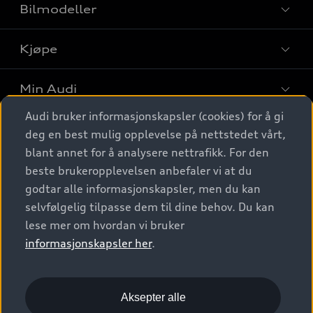
Bilmodeller
Kjøpe
Finn din Audi
Sammenlign bilmodeller
Min Audi
Kjøpshjelp
Elbiler
Audi bruker informasjonskapsler (cookies) for å gi
Biler på lager
Digitale tjenester
deg en best mulig opplevelse på nettstedet vårt,
Behold nybilfølelsen
SUV
Finn forhandler
blant annet for å analysere nettrafikk. For den
Garantert Audi Service
Stasjonsvogn
Audi Norge
beste brukeropplevelsen anbefaler vi at du
Audi digitale tjenester
Bestill prøvekjøring
godtar alle informasjonskapsler, men du kan
Audi Originalt tilbehør
Sportback
Audi connect
Kontakt forhandler
selvfølgelig tilpasse dem til dine behov. Du kan
Kundeservice
Verkstedtjenester
S/RS
lese mer om hvordan vi bruker
Functions on demand
Prislister
Audi Driving Experience
informasjonskapsler her
.
Konseptbiler og prototyper
Audi Charging
Leasing
Nyhetsbrev
© 2026 AUDI NORGE. All Rights Reserved.
Kom i gang med myAudi
Bilgarantier
Presse
Aksepter alle
Imprint
Ansvarserklæring
Personvern