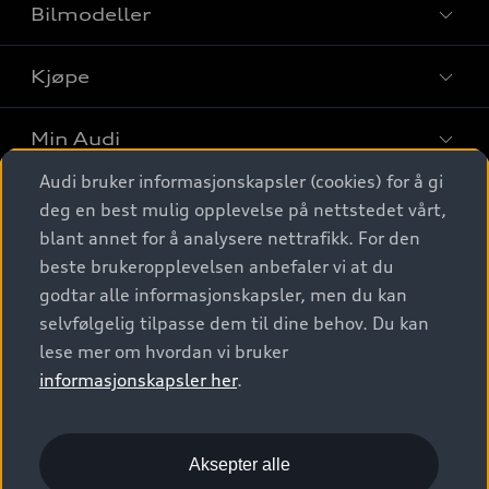
Bilmodeller
Kjøpe
Finn din Audi
Sammenlign bilmodeller
Min Audi
Kjøpshjelp
Elbiler
Audi bruker informasjonskapsler (cookies) for å gi
Biler på lager
Digitale tjenester
deg en best mulig opplevelse på nettstedet vårt,
Behold nybilfølelsen
SUV
Finn forhandler
blant annet for å analysere nettrafikk. For den
Garantert Audi Service
Stasjonsvogn
Audi Norge
beste brukeropplevelsen anbefaler vi at du
Audi digitale tjenester
Bestill prøvekjøring
godtar alle informasjonskapsler, men du kan
Audi Originalt tilbehør
Sportback
Audi connect
Kontakt forhandler
selvfølgelig tilpasse dem til dine behov. Du kan
Kundeservice
Verkstedtjenester
S/RS
lese mer om hvordan vi bruker
Functions on demand
Prislister
Audi Driving Experience
informasjonskapsler her
.
Konseptbiler og prototyper
Audi Charging
Leasing
Nyhetsbrev
© 2026 AUDI NORGE. All Rights Reserved.
Kom i gang med myAudi
Bilgarantier
Presse
Aksepter alle
Imprint
Ansvarserklæring
Personvern