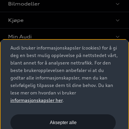
Bilmodeller
Kjøpe
Finn din Audi
Sammenlign bilmodeller
Min Audi
Kjøpshjelp
Elbiler
Audi bruker informasjonskapsler (cookies) for å gi
Biler på lager
Digitale tjenester
deg en best mulig opplevelse på nettstedet vårt,
Behold nybilfølelsen
SUV
Finn forhandler
blant annet for å analysere nettrafikk. For den
Garantert Audi Service
Stasjonsvogn
Audi Norge
beste brukeropplevelsen anbefaler vi at du
Audi digitale tjenester
Bestill prøvekjøring
godtar alle informasjonskapsler, men du kan
Audi Originalt tilbehør
Sportback
Audi connect
Kontakt forhandler
selvfølgelig tilpasse dem til dine behov. Du kan
Kundeservice
Verkstedtjenester
S/RS
lese mer om hvordan vi bruker
Functions on demand
Prislister
Audi Driving Experience
informasjonskapsler her
.
Konseptbiler og prototyper
Audi Charging
Leasing
Nyhetsbrev
© 2026 AUDI NORGE. All Rights Reserved.
Kom i gang med myAudi
Bilgarantier
Presse
Aksepter alle
Imprint
Ansvarserklæring
Personvern