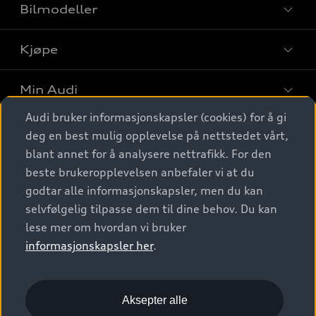
Bilmodeller
Kjøpe
Finn din Audi
Sammenlign bilmodeller
Min Audi
Kjøpshjelp
Elbiler
Audi bruker informasjonskapsler (cookies) for å gi
Biler på lager
Digitale tjenester
deg en best mulig opplevelse på nettstedet vårt,
Behold nybilfølelsen
SUV
Finn forhandler
blant annet for å analysere nettrafikk. For den
Garantert Audi Service
Stasjonsvogn
Audi Norge
beste brukeropplevelsen anbefaler vi at du
Audi digitale tjenester
Bestill prøvekjøring
godtar alle informasjonskapsler, men du kan
Audi Originalt tilbehør
Sportback
Audi connect
Kontakt forhandler
selvfølgelig tilpasse dem til dine behov. Du kan
Kundeservice
Verkstedtjenester
S/RS
lese mer om hvordan vi bruker
Functions on demand
Prislister
Audi Driving Experience
informasjonskapsler her
.
Konseptbiler og prototyper
Audi Charging
Leasing
Nyhetsbrev
© 2026 AUDI NORGE. All Rights Reserved.
Kom i gang med myAudi
Bilgarantier
Presse
Aksepter alle
Imprint
Ansvarserklæring
Personvern