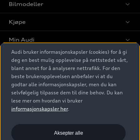
Bilmodeller
Kjøpe
Finn din Audi
Sammenlign bilmodeller
Min Audi
Kjøpshjelp
Elbiler
Audi bruker informasjonskapsler (cookies) for å gi
Biler på lager
Digitale tjenester
deg en best mulig opplevelse på nettstedet vårt,
Behold nybilfølelsen
SUV
Finn forhandler
blant annet for å analysere nettrafikk. For den
Garantert Audi Service
Stasjonsvogn
Audi Norge
beste brukeropplevelsen anbefaler vi at du
Audi digitale tjenester
Bestill prøvekjøring
godtar alle informasjonskapsler, men du kan
Audi Originalt tilbehør
Sportback
Audi connect
Kontakt forhandler
selvfølgelig tilpasse dem til dine behov. Du kan
Kundeservice
Verkstedtjenester
S/RS
lese mer om hvordan vi bruker
Functions on demand
Prislister
Audi Driving Experience
informasjonskapsler her
.
Konseptbiler og prototyper
Audi Charging
Leasing
Nyhetsbrev
© 2026 AUDI NORGE. All Rights Reserved.
Kom i gang med myAudi
Bilgarantier
Presse
Aksepter alle
Imprint
Ansvarserklæring
Personvern