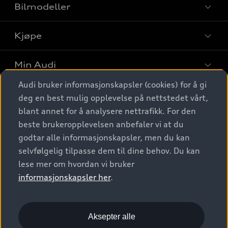
Bilmodeller
Kjøpe
Finn din Audi
Sammenlign bilmodeller
Min Audi
Kjøpshjelp
Elbiler
Audi bruker informasjonskapsler (cookies) for å gi
Biler på lager
Digitale tjenester
deg en best mulig opplevelse på nettstedet vårt,
Behold nybilfølelsen
SUV
Finn forhandler
blant annet for å analysere nettrafikk. For den
Garantert Audi Service
Stasjonsvogn
Audi Norge
beste brukeropplevelsen anbefaler vi at du
Audi digitale tjenester
Bestill prøvekjøring
godtar alle informasjonskapsler, men du kan
Audi Originalt tilbehør
Sportback
Audi connect
Kontakt forhandler
selvfølgelig tilpasse dem til dine behov. Du kan
Kundeservice
Verkstedtjenester
S/RS
lese mer om hvordan vi bruker
Functions on demand
Prislister
Audi Driving Experience
informasjonskapsler her
.
Konseptbiler og prototyper
Audi Charging
Leasing
Nyhetsbrev
© 2026 AUDI NORGE. All Rights Reserved.
Kom i gang med myAudi
Bilgarantier
Presse
Aksepter alle
Imprint
Ansvarserklæring
Personvern