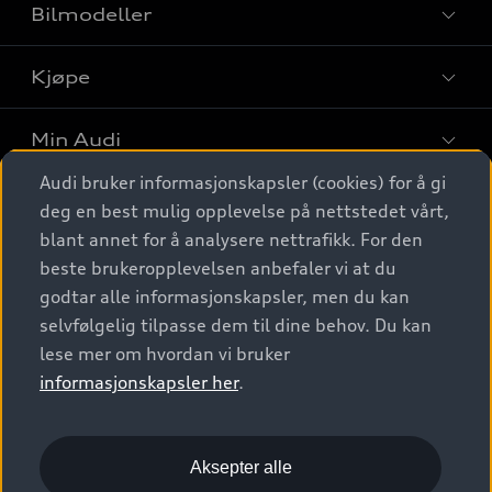
Bilmodeller
Kjøpe
Finn din Audi
Sammenlign bilmodeller
Min Audi
Kjøpshjelp
Elbiler
Audi bruker informasjonskapsler (cookies) for å gi
Biler på lager
Digitale tjenester
deg en best mulig opplevelse på nettstedet vårt,
Behold nybilfølelsen
SUV
Finn forhandler
blant annet for å analysere nettrafikk. For den
Garantert Audi Service
Stasjonsvogn
Audi Norge
beste brukeropplevelsen anbefaler vi at du
Audi digitale tjenester
Bestill prøvekjøring
godtar alle informasjonskapsler, men du kan
Audi Originalt tilbehør
Sportback
Audi connect
Kontakt forhandler
selvfølgelig tilpasse dem til dine behov. Du kan
Kundeservice
Verkstedtjenester
S/RS
lese mer om hvordan vi bruker
Functions on demand
Prislister
Audi Driving Experience
informasjonskapsler her
.
Konseptbiler og prototyper
Audi Charging
Leasing
Nyhetsbrev
© 2026 AUDI NORGE. All Rights Reserved.
Kom i gang med myAudi
Bilgarantier
Presse
Aksepter alle
Imprint
Ansvarserklæring
Personvern