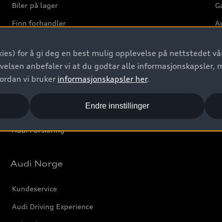
Biler på lager
Ga
Finn forhandler
Au
Bestill prøvekjøring
Ve
ies) for å gi deg en best mulig opplevelse på nettstedet vår
Kontakt forhandler
velsen anbefaler vi at du godtar alle informasjonskapsler, 
Prislister
vordan vi bruker
informasjonskapsler her
.
Leasing
Endre innstillinger
Bilgarantier
Audi Forsikring
Audi Norge
Kundeservice
Audi Driving Experience