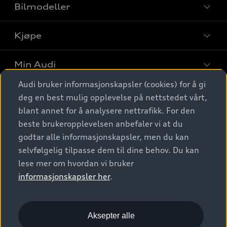
Bilmodeller
Kjøpe
Finn din Audi
Sammenlign bilmodeller
Min Audi
Kjøpshjelp
Elbiler
Audi bruker informasjonskapsler (cookies) for å gi
Biler på lager
Digitale tjenester
deg en best mulig opplevelse på nettstedet vårt,
Behold nybilfølelsen
SUV
Finn forhandler
blant annet for å analysere nettrafikk. For den
Garantert Audi Service
Stasjonsvogn
Audi Norge
beste brukeropplevelsen anbefaler vi at du
Audi digitale tjenester
Bestill prøvekjøring
godtar alle informasjonskapsler, men du kan
Audi Originalt tilbehør
Sportback
Audi connect
Kontakt forhandler
selvfølgelig tilpasse dem til dine behov. Du kan
Kundeservice
Verkstedtjenester
S/RS
lese mer om hvordan vi bruker
Functions on demand
Prislister
Audi Driving Experience
informasjonskapsler her
.
Konseptbiler og prototyper
Audi Charging
Leasing
Nyhetsbrev
© 2026 AUDI NORGE. All Rights Reserved.
Kom i gang med myAudi
Bilgarantier
Presse
Aksepter alle
Imprint
Ansvarserklæring
Personvern