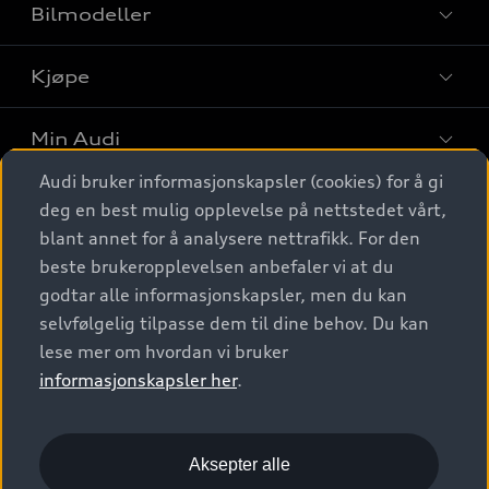
Bilmodeller
Kjøpe
Finn din Audi
Sammenlign bilmodeller
Min Audi
Kjøpshjelp
Elbiler
Audi bruker informasjonskapsler (cookies) for å gi
Biler på lager
Digitale tjenester
deg en best mulig opplevelse på nettstedet vårt,
Behold nybilfølelsen
SUV
Finn forhandler
blant annet for å analysere nettrafikk. For den
Garantert Audi Service
Stasjonsvogn
Audi Norge
beste brukeropplevelsen anbefaler vi at du
Audi digitale tjenester
Bestill prøvekjøring
godtar alle informasjonskapsler, men du kan
Audi Originalt tilbehør
Sportback
Audi connect
Kontakt forhandler
selvfølgelig tilpasse dem til dine behov. Du kan
Kundeservice
Verkstedtjenester
S/RS
lese mer om hvordan vi bruker
Functions on demand
Prislister
Audi Driving Experience
informasjonskapsler her
.
Konseptbiler og prototyper
Audi Charging
Leasing
Nyhetsbrev
© 2026 AUDI NORGE. All Rights Reserved.
Kom i gang med myAudi
Bilgarantier
Presse
Aksepter alle
Imprint
Ansvarserklæring
Personvern