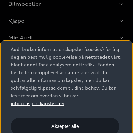
Bilmodeller
Kjøpe
Finn din Audi
Sammenlign bilmodeller
Min Audi
Kjøpshjelp
Elbiler
Audi bruker informasjonskapsler (cookies) for å gi
Biler på lager
Digitale tjenester
deg en best mulig opplevelse på nettstedet vårt,
Behold nybilfølelsen
SUV
Finn forhandler
blant annet for å analysere nettrafikk. For den
Garantert Audi Service
Stasjonsvogn
Audi Norge
beste brukeropplevelsen anbefaler vi at du
Audi digitale tjenester
Bestill prøvekjøring
godtar alle informasjonskapsler, men du kan
Audi Originalt tilbehør
Sportback
Audi connect
Kontakt forhandler
selvfølgelig tilpasse dem til dine behov. Du kan
Kundeservice
Verkstedtjenester
S/RS
lese mer om hvordan vi bruker
Functions on demand
Prislister
Audi Driving Experience
informasjonskapsler her
.
Konseptbiler og prototyper
Audi Charging
Leasing
Nyhetsbrev
© 2026 AUDI NORGE. All Rights Reserved.
Kom i gang med myAudi
Bilgarantier
Presse
Aksepter alle
Imprint
Ansvarserklæring
Personvern