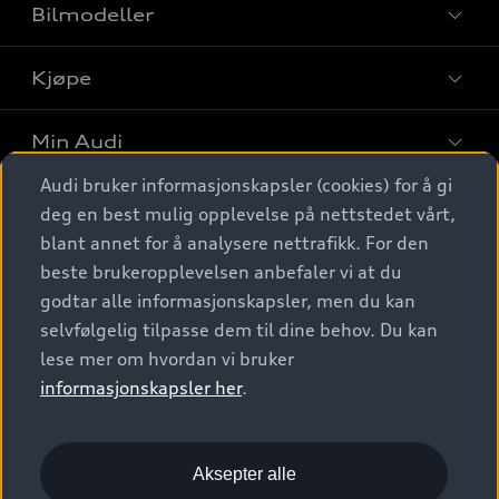
Bilmodeller
Kjøpe
Finn din Audi
Sammenlign bilmodeller
Min Audi
Kjøpshjelp
Elbiler
Audi bruker informasjonskapsler (cookies) for å gi
Biler på lager
Digitale tjenester
deg en best mulig opplevelse på nettstedet vårt,
Behold nybilfølelsen
SUV
Finn forhandler
blant annet for å analysere nettrafikk. For den
Garantert Audi Service
Stasjonsvogn
Audi Norge
beste brukeropplevelsen anbefaler vi at du
Audi digitale tjenester
Bestill prøvekjøring
godtar alle informasjonskapsler, men du kan
Audi Originalt tilbehør
Sportback
Audi connect
Kontakt forhandler
selvfølgelig tilpasse dem til dine behov. Du kan
Kundeservice
Verkstedtjenester
S/RS
lese mer om hvordan vi bruker
Functions on demand
Prislister
Audi Driving Experience
informasjonskapsler her
.
Konseptbiler og prototyper
Audi Charging
Leasing
Nyhetsbrev
© 2026 AUDI NORGE. All Rights Reserved.
Kom i gang med myAudi
Bilgarantier
Presse
Aksepter alle
Imprint
Ansvarserklæring
Personvern