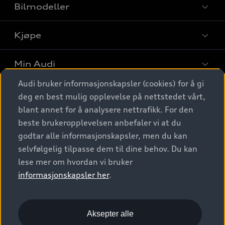
Bilmodeller
Kjøpe
Finn din Audi
Sammenlign bilmodeller
Min Audi
Kjøpshjelp
Elbiler
Audi bruker informasjonskapsler (cookies) for å gi
Biler på lager
Digitale tjenester
deg en best mulig opplevelse på nettstedet vårt,
Behold nybilfølelsen
SUV
Finn forhandler
blant annet for å analysere nettrafikk. For den
Garantert Audi Service
Stasjonsvogn
Audi Norge
beste brukeropplevelsen anbefaler vi at du
Audi digitale tjenester
Bestill prøvekjøring
godtar alle informasjonskapsler, men du kan
Audi Originalt tilbehør
Sportback
Audi connect
Kontakt forhandler
selvfølgelig tilpasse dem til dine behov. Du kan
Kundeservice
Verkstedtjenester
S/RS
lese mer om hvordan vi bruker
Functions on demand
Prislister
Audi Driving Experience
informasjonskapsler her
.
Konseptbiler og prototyper
Audi Charging
Leasing
Nyhetsbrev
© 2026 AUDI NORGE. All Rights Reserved.
Kom i gang med myAudi
Bilgarantier
Presse
Aksepter alle
Imprint
Ansvarserklæring
Personvern