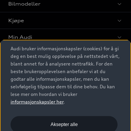
Bilmodeller
Kjøpe
Finn din Audi
Sammenlign bilmodeller
Min Audi
Kjøpshjelp
Elbiler
Audi bruker informasjonskapsler (cookies) for å gi
Biler på lager
Digitale tjenester
deg en best mulig opplevelse på nettstedet vårt,
Behold nybilfølelsen
SUV
Finn forhandler
blant annet for å analysere nettrafikk. For den
Garantert Audi Service
Stasjonsvogn
Audi Norge
beste brukeropplevelsen anbefaler vi at du
Audi digitale tjenester
Bestill prøvekjøring
godtar alle informasjonskapsler, men du kan
Audi Originalt tilbehør
Sportback
Audi connect
Kontakt forhandler
selvfølgelig tilpasse dem til dine behov. Du kan
Kundeservice
Verkstedtjenester
S/RS
lese mer om hvordan vi bruker
Functions on demand
Prislister
Audi Driving Experience
informasjonskapsler her
.
Konseptbiler og prototyper
Audi Charging
Leasing
Nyhetsbrev
© 2026 AUDI NORGE. All Rights Reserved.
Kom i gang med myAudi
Bilgarantier
Presse
Aksepter alle
Imprint
Ansvarserklæring
Personvern