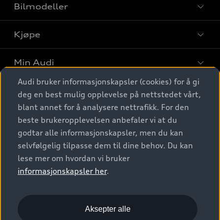
Bilmodeller
Kjøpe
Finn din Audi
Sammenlign bilmodeller
Min Audi
Kjøpshjelp
Elbiler
Audi bruker informasjonskapsler (cookies) for å gi
Biler på lager
Digitale tjenester
deg en best mulig opplevelse på nettstedet vårt,
Behold nybilfølelsen
SUV
Finn forhandler
blant annet for å analysere nettrafikk. For den
Garantert Audi Service
Stasjonsvogn
Audi Norge
beste brukeropplevelsen anbefaler vi at du
Audi digitale tjenester
Bestill prøvekjøring
godtar alle informasjonskapsler, men du kan
Audi Originalt tilbehør
Sportback
Audi connect
Kontakt forhandler
selvfølgelig tilpasse dem til dine behov. Du kan
Kundeservice
Verkstedtjenester
S/RS
lese mer om hvordan vi bruker
Functions on demand
Prislister
Audi Driving Experience
informasjonskapsler her
.
Konseptbiler og prototyper
Audi Charging
Leasing
Nyhetsbrev
© 2026 AUDI NORGE. All Rights Reserved.
Kom i gang med myAudi
Bilgarantier
Presse
Aksepter alle
Imprint
Ansvarserklæring
Personvern