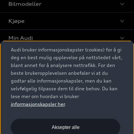
Bilmodeller
Kjøpe
Finn din Audi
Sammenlign bilmodeller
Min Audi
Kjøpshjelp
Elbiler
Audi bruker informasjonskapsler (cookies) for å gi
Biler på lager
Digitale tjenester
deg en best mulig opplevelse på nettstedet vårt,
Behold nybilfølelsen
SUV
Finn forhandler
blant annet for å analysere nettrafikk. For den
Garantert Audi Service
Stasjonsvogn
Audi Norge
beste brukeropplevelsen anbefaler vi at du
Audi digitale tjenester
Bestill prøvekjøring
godtar alle informasjonskapsler, men du kan
Audi Originalt tilbehør
Sportback
Audi connect
Kontakt forhandler
selvfølgelig tilpasse dem til dine behov. Du kan
Kundeservice
Verkstedtjenester
S/RS
lese mer om hvordan vi bruker
Functions on demand
Prislister
Audi Driving Experience
informasjonskapsler her
.
Konseptbiler og prototyper
Audi Charging
Leasing
Nyhetsbrev
© 2026 AUDI NORGE. All Rights Reserved.
Kom i gang med myAudi
Bilgarantier
Presse
Aksepter alle
Imprint
Ansvarserklæring
Personvern