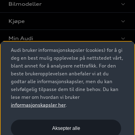
Bilmodeller
Kjøpe
Finn din Audi
Sammenlign bilmodeller
Min Audi
Kjøpshjelp
Elbiler
Audi bruker informasjonskapsler (cookies) for å gi
Biler på lager
Digitale tjenester
deg en best mulig opplevelse på nettstedet vårt,
Behold nybilfølelsen
SUV
Finn forhandler
blant annet for å analysere nettrafikk. For den
Garantert Audi Service
Stasjonsvogn
Audi Norge
beste brukeropplevelsen anbefaler vi at du
Audi digitale tjenester
Bestill prøvekjøring
godtar alle informasjonskapsler, men du kan
Audi Originalt tilbehør
Sportback
Audi connect
Kontakt forhandler
selvfølgelig tilpasse dem til dine behov. Du kan
Kundeservice
Verkstedtjenester
S/RS
lese mer om hvordan vi bruker
Functions on demand
Prislister
Audi Driving Experience
informasjonskapsler her
.
Konseptbiler og prototyper
Audi Charging
Leasing
Nyhetsbrev
© 2026 AUDI NORGE. All Rights Reserved.
Kom i gang med myAudi
Bilgarantier
Presse
Aksepter alle
Imprint
Ansvarserklæring
Personvern