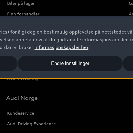
Biler på lager
Ga
Finn forhandler
Au
Bestill prøvekjøring
Ve
ies) for å gi deg en best mulig opplevelse på nettstedet vår
Kontakt forhandler
velsen anbefaler vi at du godtar alle informasjonskapsler, 
Prislister
vordan vi bruker
informasjonskapsler her
.
Leasing
Endre innstillinger
Bilgarantier
Audi Forsikring
Audi Norge
Kundeservice
Audi Driving Experience