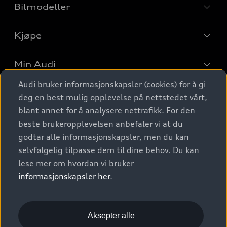
Bilmodeller
Kjøpe
Finn din Audi
Sammenlign bilmodeller
Min Audi
Kjøpshjelp
Elbiler
Audi bruker informasjonskapsler (cookies) for å gi
Biler på lager
Digitale tjenester
deg en best mulig opplevelse på nettstedet vårt,
Behold nybilfølelsen
SUV
Finn forhandler
blant annet for å analysere nettrafikk. For den
Garantert Audi Service
Stasjonsvogn
Audi Norge
beste brukeropplevelsen anbefaler vi at du
Audi digitale tjenester
Bestill prøvekjøring
godtar alle informasjonskapsler, men du kan
Audi Originalt tilbehør
Sportback
Audi connect
Kontakt forhandler
selvfølgelig tilpasse dem til dine behov. Du kan
Kundeservice
Verkstedtjenester
S/RS
lese mer om hvordan vi bruker
Functions on demand
Prislister
Audi Driving Experience
informasjonskapsler her
.
Konseptbiler og prototyper
Audi Charging
Leasing
Nyhetsbrev
© 2026 AUDI NORGE. All Rights Reserved.
Kom i gang med myAudi
Bilgarantier
Presse
Aksepter alle
Imprint
Ansvarserklæring
Personvern