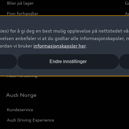
Biler på lager
Ga
Finn forhandler
Au
Bestill prøvekjøring
Ve
ies) for å gi deg en best mulig opplevelse på nettstedet vår
Kontakt forhandler
velsen anbefaler vi at du godtar alle informasjonskapsler, 
Prislister
vordan vi bruker
informasjonskapsler her
.
Leasing
Endre innstillinger
Bilgarantier
Audi Forsikring
Audi Norge
Kundeservice
Audi Driving Experience