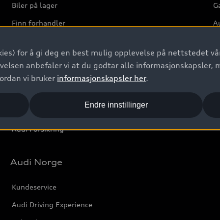
Biler på lager
Ga
Finn forhandler
Au
Bestill prøvekjøring
Ve
ies) for å gi deg en best mulig opplevelse på nettstedet vår
Kontakt forhandler
velsen anbefaler vi at du godtar alle informasjonskapsler, 
Prislister
vordan vi bruker
informasjonskapsler her
.
Leasing
Endre innstillinger
Bilgarantier
Audi Forsikring
Audi Norge
Kundeservice
Audi Driving Experience