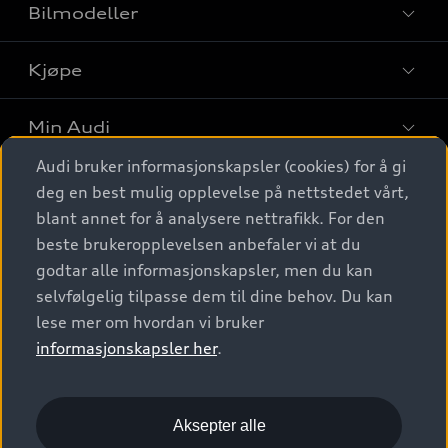
Bilmodeller
Kjøpe
Finn din Audi
Sammenlign bilmodeller
Min Audi
Kjøpshjelp
Elbiler
Audi bruker informasjonskapsler (cookies) for å gi
Biler på lager
Digitale tjenester
deg en best mulig opplevelse på nettstedet vårt,
Behold nybilfølelsen
SUV
Finn forhandler
blant annet for å analysere nettrafikk. For den
Garantert Audi Service
Stasjonsvogn
Audi Norge
beste brukeropplevelsen anbefaler vi at du
Audi digitale tjenester
Bestill prøvekjøring
godtar alle informasjonskapsler, men du kan
Audi Originalt tilbehør
Sportback
Audi connect
Kontakt forhandler
selvfølgelig tilpasse dem til dine behov. Du kan
Kundeservice
Verkstedtjenester
S/RS
lese mer om hvordan vi bruker
Functions on demand
Prislister
Audi Driving Experience
informasjonskapsler her
.
Konseptbiler og prototyper
Audi Charging
Leasing
Nyhetsbrev
© 2026 AUDI NORGE. All Rights Reserved.
Kom i gang med myAudi
Bilgarantier
Presse
Aksepter alle
Imprint
Ansvarserklæring
Personvern