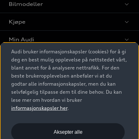
Bilmodeller
Kjøpe
Finn din Audi
Sammenlign bilmodeller
Min Audi
Kjøpshjelp
Elbiler
Audi bruker informasjonskapsler (cookies) for å gi
Biler på lager
Digitale tjenester
deg en best mulig opplevelse på nettstedet vårt,
Behold nybilfølelsen
SUV
Finn forhandler
blant annet for å analysere nettrafikk. For den
Garantert Audi Service
Stasjonsvogn
Audi Norge
beste brukeropplevelsen anbefaler vi at du
Audi digitale tjenester
Bestill prøvekjøring
godtar alle informasjonskapsler, men du kan
Audi Originalt tilbehør
Sportback
Audi connect
Kontakt forhandler
selvfølgelig tilpasse dem til dine behov. Du kan
Kundeservice
Verkstedtjenester
S/RS
lese mer om hvordan vi bruker
Functions on demand
Prislister
Audi Driving Experience
informasjonskapsler her
.
Konseptbiler og prototyper
Audi Charging
Leasing
Nyhetsbrev
© 2026 AUDI NORGE. All Rights Reserved.
Kom i gang med myAudi
Bilgarantier
Presse
Aksepter alle
Imprint
Ansvarserklæring
Personvern