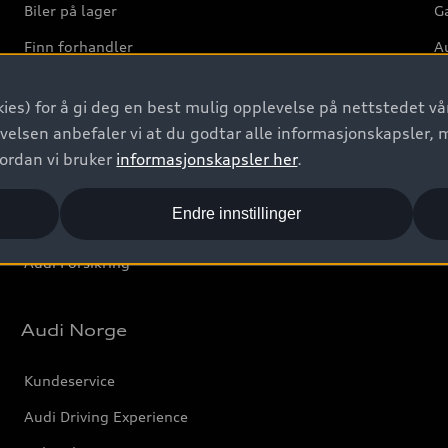
Biler på lager
Ga
Finn forhandler
Au
Bestill prøvekjøring
Ve
ies) for å gi deg en best mulig opplevelse på nettstedet vår
Kontakt forhandler
velsen anbefaler vi at du godtar alle informasjonskapsler, 
Prislister
vordan vi bruker
informasjonskapsler her
.
Leasing
Endre innstillinger
Bilgarantier
Audi Forsikring
Audi Norge
Kundeservice
Audi Driving Experience