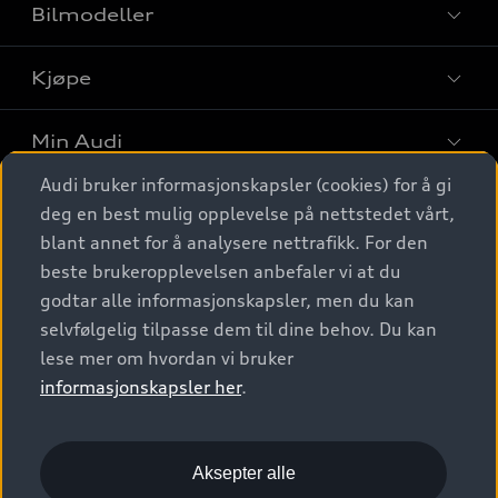
Bilmodeller
Kjøpe
Finn din Audi
Sammenlign bilmodeller
Min Audi
Kjøpshjelp
Elbiler
Audi bruker informasjonskapsler (cookies) for å gi
Biler på lager
Digitale tjenester
deg en best mulig opplevelse på nettstedet vårt,
Behold nybilfølelsen
SUV
Finn forhandler
blant annet for å analysere nettrafikk. For den
Garantert Audi Service
Stasjonsvogn
Audi Norge
beste brukeropplevelsen anbefaler vi at du
Audi digitale tjenester
Bestill prøvekjøring
godtar alle informasjonskapsler, men du kan
Audi Originalt tilbehør
Sportback
Audi connect
Kontakt forhandler
selvfølgelig tilpasse dem til dine behov. Du kan
Kundeservice
Verkstedtjenester
S/RS
lese mer om hvordan vi bruker
Functions on demand
Prislister
Audi Driving Experience
informasjonskapsler her
.
Konseptbiler og prototyper
Audi Charging
Leasing
Nyhetsbrev
© 2026 AUDI NORGE. All Rights Reserved.
Kom i gang med myAudi
Bilgarantier
Presse
Aksepter alle
Imprint
Ansvarserklæring
Personvern