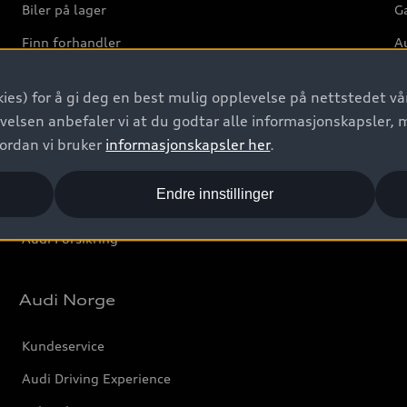
Biler på lager
Ga
Finn forhandler
Au
Bestill prøvekjøring
Ve
ies) for å gi deg en best mulig opplevelse på nettstedet vår
Kontakt forhandler
velsen anbefaler vi at du godtar alle informasjonskapsler, 
Prislister
vordan vi bruker
informasjonskapsler her
.
Leasing
Endre innstillinger
Bilgarantier
Audi Forsikring
Audi Norge
Kundeservice
Audi Driving Experience