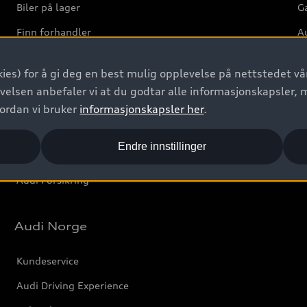
Biler på lager
Ga
Finn forhandler
Au
Bestill prøvekjøring
Ve
ies) for å gi deg en best mulig opplevelse på nettstedet vår
Kontakt forhandler
velsen anbefaler vi at du godtar alle informasjonskapsler, 
Prislister
vordan vi bruker
informasjonskapsler her
.
Leasing
Endre innstillinger
Bilgarantier
Audi Forsikring
Audi Norge
Kundeservice
Audi Driving Experience