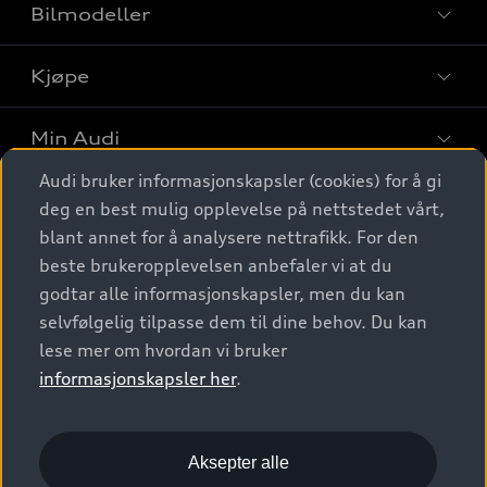
Bilmodeller
Kjøpe
Finn din Audi
Sammenlign bilmodeller
Min Audi
Kjøpshjelp
Elbiler
Audi bruker informasjonskapsler (cookies) for å gi
Biler på lager
Digitale tjenester
deg en best mulig opplevelse på nettstedet vårt,
Behold nybilfølelsen
SUV
Finn forhandler
blant annet for å analysere nettrafikk. For den
Garantert Audi Service
Stasjonsvogn
Audi Norge
beste brukeropplevelsen anbefaler vi at du
Audi digitale tjenester
Bestill prøvekjøring
godtar alle informasjonskapsler, men du kan
Audi Originalt tilbehør
Sportback
Audi connect
Kontakt forhandler
selvfølgelig tilpasse dem til dine behov. Du kan
Kundeservice
Verkstedtjenester
S/RS
lese mer om hvordan vi bruker
Functions on demand
Prislister
Audi Driving Experience
informasjonskapsler her
.
Konseptbiler og prototyper
Audi Charging
Leasing
Nyhetsbrev
© 2026 AUDI NORGE. All Rights Reserved.
Kom i gang med myAudi
Bilgarantier
Presse
Aksepter alle
Imprint
Ansvarserklæring
Personvern