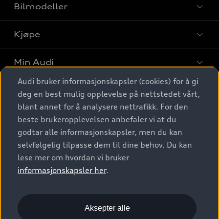
Bilmodeller
Kjøpe
Finn din Audi
Sammenlign bilmodeller
Min Audi
Kjøpshjelp
Elbiler
Audi bruker informasjonskapsler (cookies) for å gi
Biler på lager
Digitale tjenester
deg en best mulig opplevelse på nettstedet vårt,
Behold nybilfølelsen
SUV
Finn forhandler
blant annet for å analysere nettrafikk. For den
Garantert Audi Service
Stasjonsvogn
Audi Norge
beste brukeropplevelsen anbefaler vi at du
Audi digitale tjenester
Bestill prøvekjøring
godtar alle informasjonskapsler, men du kan
Audi Originalt tilbehør
Sportback
Audi connect
Kontakt forhandler
selvfølgelig tilpasse dem til dine behov. Du kan
Kundeservice
Verkstedtjenester
S/RS
lese mer om hvordan vi bruker
Functions on demand
Prislister
Audi Driving Experience
informasjonskapsler her
.
Konseptbiler og prototyper
Audi Charging
Leasing
Nyhetsbrev
© 2026 AUDI NORGE. All Rights Reserved.
Kom i gang med myAudi
Bilgarantier
Presse
Aksepter alle
Imprint
Ansvarserklæring
Personvern