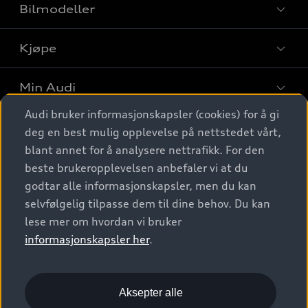
Bilmodeller
Kjøpe
Finn din Audi
Sammenlign bilmodeller
Min Audi
Kjøpshjelp
Elbiler
Audi bruker informasjonskapsler (cookies) for å gi
Biler på lager
Digitale tjenester
deg en best mulig opplevelse på nettstedet vårt,
Behold nybilfølelsen
SUV
Finn forhandler
blant annet for å analysere nettrafikk. For den
Garantert Audi Service
Stasjonsvogn
Audi Norge
beste brukeropplevelsen anbefaler vi at du
Audi digitale tjenester
Bestill prøvekjøring
godtar alle informasjonskapsler, men du kan
Audi Originalt tilbehør
Sportback
Audi connect
Kontakt forhandler
selvfølgelig tilpasse dem til dine behov. Du kan
Kundeservice
Verkstedtjenester
S/RS
lese mer om hvordan vi bruker
Functions on demand
Prislister
Audi Driving Experience
informasjonskapsler her
.
Konseptbiler og prototyper
Audi Charging
Leasing
Nyhetsbrev
© 2026 AUDI NORGE. All Rights Reserved.
Kom i gang med myAudi
Bilgarantier
Presse
Aksepter alle
Imprint
Ansvarserklæring
Personvern