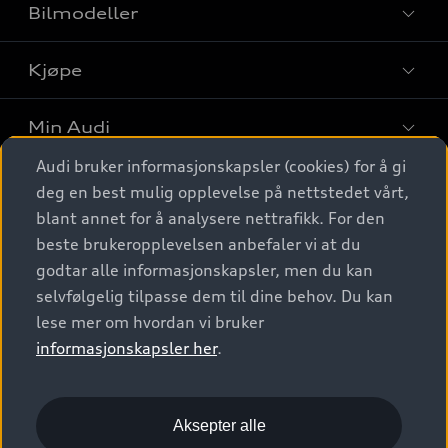
Bilmodeller
Kjøpe
Finn din Audi
Sammenlign bilmodeller
Min Audi
Kjøpshjelp
Elbiler
Audi bruker informasjonskapsler (cookies) for å gi
Biler på lager
Digitale tjenester
deg en best mulig opplevelse på nettstedet vårt,
Behold nybilfølelsen
SUV
Finn forhandler
blant annet for å analysere nettrafikk. For den
Garantert Audi Service
Stasjonsvogn
Audi Norge
beste brukeropplevelsen anbefaler vi at du
Audi digitale tjenester
Bestill prøvekjøring
godtar alle informasjonskapsler, men du kan
Audi Originalt tilbehør
Sportback
Audi connect
Kontakt forhandler
selvfølgelig tilpasse dem til dine behov. Du kan
Kundeservice
Verkstedtjenester
S/RS
lese mer om hvordan vi bruker
Functions on demand
Prislister
Audi Driving Experience
informasjonskapsler her
.
Konseptbiler og prototyper
Audi Charging
Leasing
Nyhetsbrev
© 2026 AUDI NORGE. All Rights Reserved.
Kom i gang med myAudi
Bilgarantier
Presse
Aksepter alle
Imprint
Ansvarserklæring
Personvern